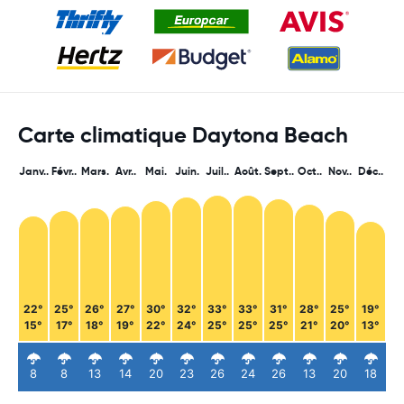
Carte climatique Daytona Beach
Janv..
Févr..
Mars.
Avr..
Mai.
Juin.
Juil..
Août.
Sept..
Oct..
Nov..
Déc..
22°
25°
26°
27°
30°
32°
33°
33°
31°
28°
25°
19°
15°
17°
18°
19°
22°
24°
25°
25°
25°
21°
20°
13°
8
8
13
14
20
23
26
24
26
13
20
18