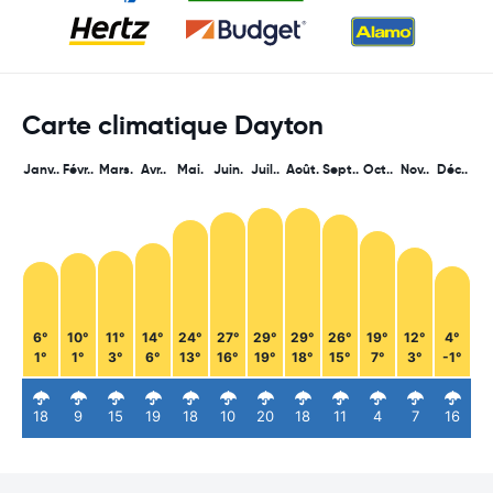
Carte climatique Dayton
Janv..
Févr..
Mars.
Avr..
Mai.
Juin.
Juil..
Août.
Sept..
Oct..
Nov..
Déc..
6°
10°
11°
14°
24°
27°
29°
29°
26°
19°
12°
4°
1°
1°
3°
6°
13°
16°
19°
18°
15°
7°
3°
-1°
18
9
15
19
18
10
20
18
11
4
7
16