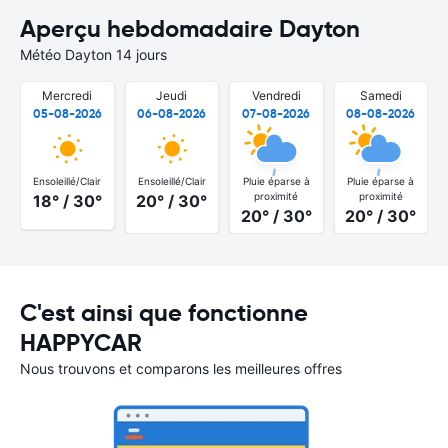
Aperçu hebdomadaire Dayton
Météo Dayton 14 jours
Mercredi
Jeudi
Vendredi
Samedi
05-08-2026
06-08-2026
07-08-2026
08-08-2026
Ensoleillé/Clair
Ensoleillé/Clair
Pluie éparse à
Pluie éparse à
proximité
proximité
18° / 30°
20° / 30°
20° / 30°
20° / 30°
C'est ainsi que fonctionne
HAPPYCAR
Nous trouvons et comparons les meilleures offres