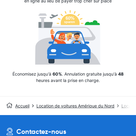
en ligne au lieu de payer trop cher sur place
Économisez jusqu'à
60%
. Annulation gratuite jusqu'à
48
heures avant la prise en charge.
Accueil
Location de voitures Amérique du Nord
Locatio
Contactez-nous