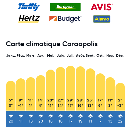
Carte climatique Coraopolis
Janv..
Févr..
Mars.
Avr..
Mai.
Juin.
Juil..
Août.
Sept..
Oct..
Nov..
Déc..
5°
9°
11°
14°
23°
27°
29°
28°
25°
17°
11°
2°
0°
-1°
1°
4°
11°
14°
17°
16°
13°
6°
3°
-3°
20
11
16
20
16
16
17
19
11
7
13
22