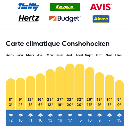
Carte climatique Conshohocken
Janv..
Févr..
Mars.
Avr..
Mai.
Juin.
Juil..
Août.
Sept..
Oct..
Nov..
Déc..
8°
9°
12°
16°
23°
27°
32°
32°
26°
18°
14°
5°
3°
1°
3°
6°
12°
16°
20°
20°
15°
9°
5°
0°
12
10
11
16
13
16
17
15
10
9
7
15