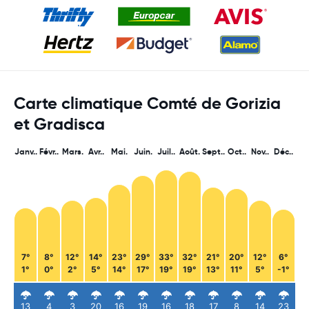
Carte climatique Comté de Gorizia
et Gradisca
Janv..
Févr..
Mars.
Avr..
Mai.
Juin.
Juil..
Août.
Sept..
Oct..
Nov..
Déc..
7°
8°
12°
14°
23°
29°
33°
32°
21°
20°
12°
6°
1°
0°
2°
5°
14°
17°
19°
19°
13°
11°
5°
-1°
13
4
3
20
16
19
16
18
17
8
14
23