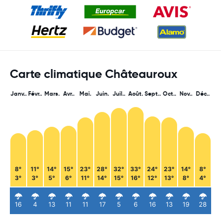
Carte climatique Châteauroux
Janv..
Févr..
Mars.
Avr..
Mai.
Juin.
Juil..
Août.
Sept..
Oct..
Nov..
Déc..
8°
11°
14°
15°
23°
28°
32°
33°
24°
23°
14°
8°
3°
3°
5°
6°
11°
14°
15°
16°
12°
13°
8°
4°
16
4
13
11
11
17
5
6
16
13
19
28