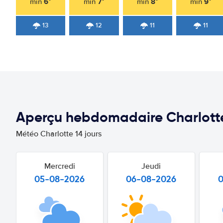
6°
7°
8°
9°
min
min
min
min
13
12
11
11
Aperçu hebdomadaire Charlott
Météo Charlotte 14 jours
Mercredi
Jeudi
05-08-2026
06-08-2026