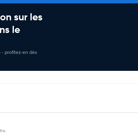
on sur les
ns le
 - profitez-en dès
fre.