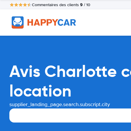
9
Commentaires des clients
/ 10
Avis Charlotte 
location
supplier_landing_page.search.subscript.city