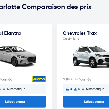
harlotte Comparaison des prix
i Elantra
Chevrolet Trax
Ou similaire
À partir de
/journée
/journée
4
Automatique
4
4
Automatique
Sélectionner
Sélectionner