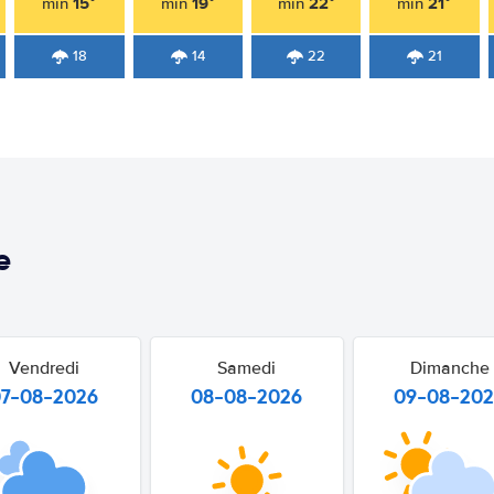
15°
19°
22°
21°
min
min
min
min
18
14
22
21
e
Vendredi
Samedi
Dimanche
07-08-2026
08-08-2026
09-08-20