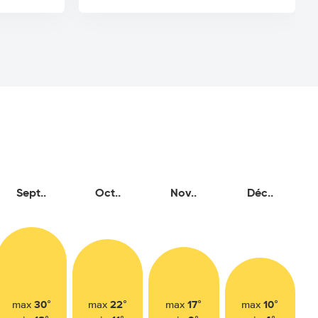
Sept..
Oct..
Nov..
Déc..
30°
22°
17°
10°
max
max
max
max