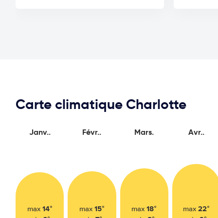
Carte climatique Charlotte
Janv..
Févr..
Mars.
Avr..
14°
15°
18°
22°
max
max
max
max