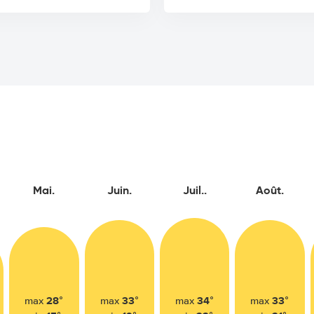
Mai.
Juin.
Juil..
Août.
28°
33°
34°
33°
max
max
max
max