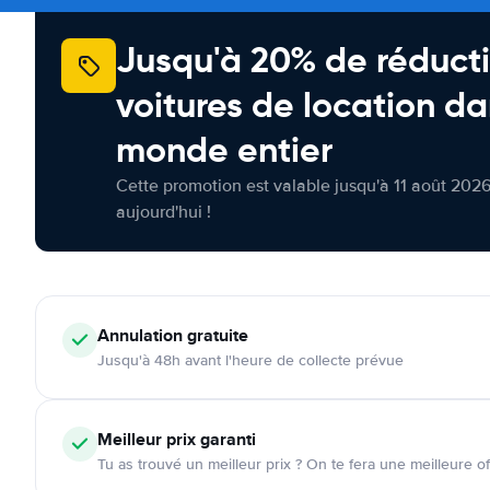
Jusqu'à 20% de réducti
voitures de location da
monde entier
Cette promotion est valable jusqu'à 11 août 2026
aujourd'hui !
Annulation
gratuite
Jusqu'à 48h avant l'heure de collecte prévue
Meilleur prix garanti
Tu as trouvé un meilleur prix ? On te fera une meilleure of