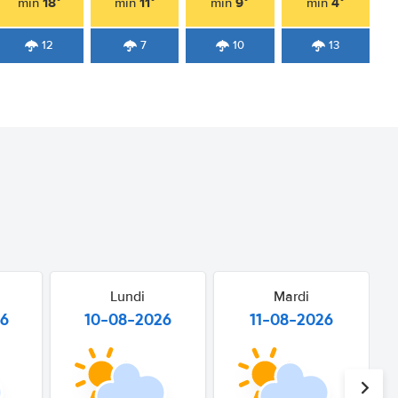
18°
11°
9°
4°
min
min
min
min
12
7
10
13
Lundi
Mardi
26
10-08-2026
11-08-2026