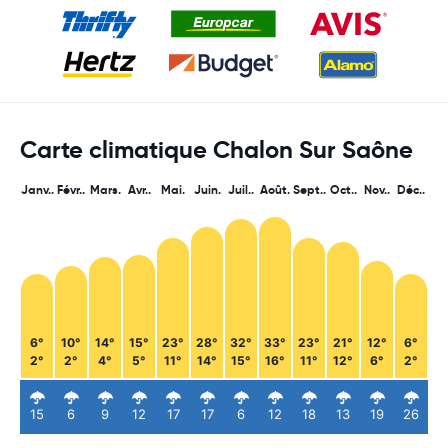
Carte climatique Chalon Sur Saône
Janv..
Févr..
Mars.
Avr..
Mai.
Juin.
Juil..
Août.
Sept..
Oct..
Nov..
Déc..
6°
10°
14°
15°
23°
28°
32°
33°
23°
21°
12°
6°
2°
2°
4°
5°
11°
14°
15°
16°
11°
12°
6°
2°
15
6
9
12
17
17
6
12
18
13
19
26