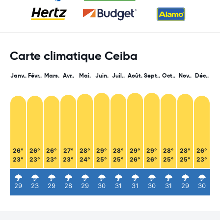
Carte climatique Ceiba
Janv..
Févr..
Mars.
Avr..
Mai.
Juin.
Juil..
Août.
Sept..
Oct..
Nov..
Déc..
26°
26°
26°
27°
28°
29°
28°
29°
29°
28°
28°
26°
23°
23°
23°
23°
24°
25°
25°
26°
26°
25°
25°
23°
29
23
29
28
29
30
31
31
30
31
29
30