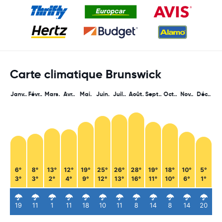
Carte climatique Brunswick
Janv..
Févr..
Mars.
Avr..
Mai.
Juin.
Juil..
Août.
Sept..
Oct..
Nov..
Déc..
6°
8°
13°
12°
19°
25°
26°
28°
19°
18°
10°
5°
3°
3°
2°
4°
9°
12°
13°
16°
11°
10°
6°
1°
19
11
1
11
18
10
11
8
14
8
14
20