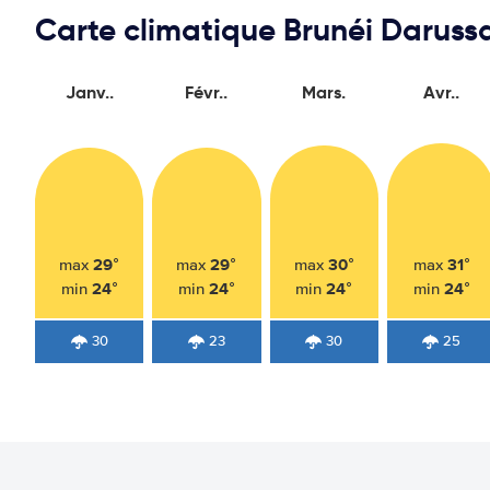
Carte climatique Brunéi Darus
Janv..
Févr..
Mars.
Avr..
29°
29°
30°
31°
max
max
max
max
24°
24°
24°
24°
min
min
min
min
30
23
30
25