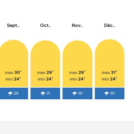
Sept..
Oct..
Nov..
Déc..
30°
29°
29°
31°
max
max
max
max
24°
24°
24°
24°
min
min
min
min
28
31
30
30