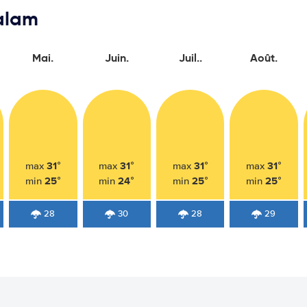
salam
Mai.
Juin.
Juil..
Août.
31°
31°
31°
31°
max
max
max
max
25°
24°
25°
25°
min
min
min
min
28
30
28
29