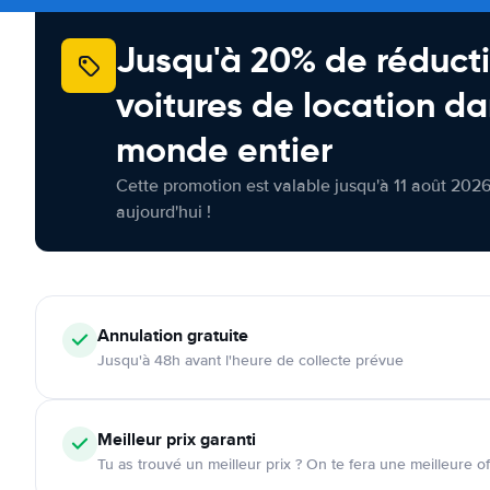
Jusqu'à 20% de réducti
voitures de location da
monde entier
Cette promotion est valable jusqu'à 11 août 2026
aujourd'hui !
Annulation
gratuite
Jusqu'à 48h avant l'heure de collecte prévue
Meilleur prix garanti
Tu as trouvé un meilleur prix ? On te fera une meilleure of