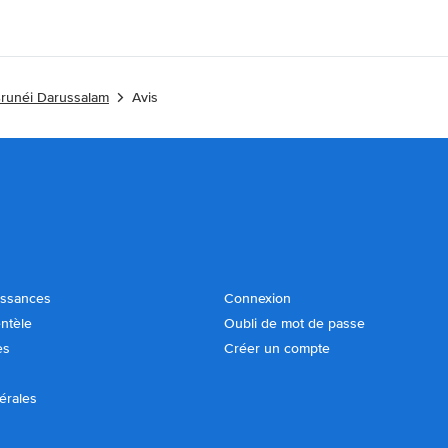
Brunéi Darussalam
Avis
issances
Connexion
entèle
Oubli de mot de passe
es
Créer un compte
érales