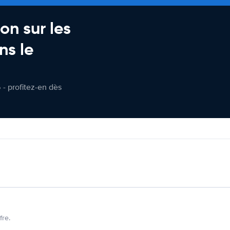
on sur les
ns le
 - profitez-en dès
fre.