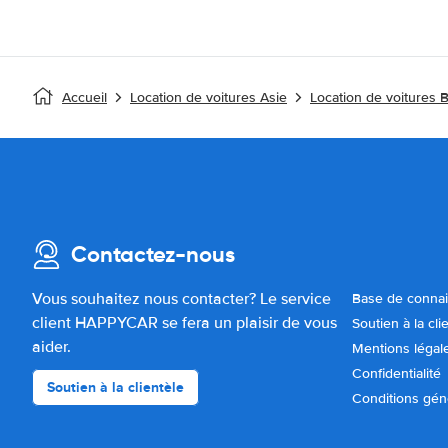
Accueil
Location de voitures Asie
Location de voitures 
Contactez-nous
Vous souhaitez nous contacter? Le service
Base de conna
client HAPPYCAR se fera un plaisir de vous
Soutien à la cli
aider.
Mentions légal
Confidentialité
Soutien à la clientèle
Conditions gén