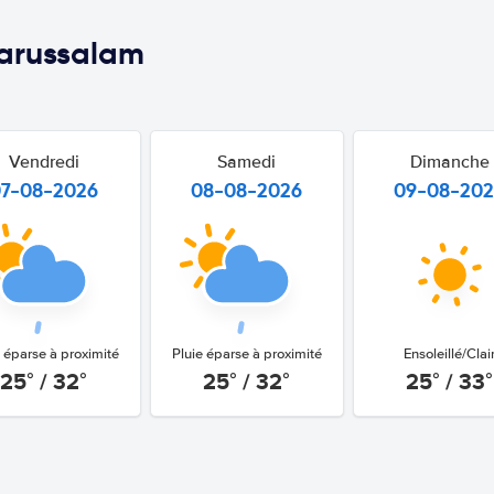
arussalam
Vendredi
Samedi
Dimanche
07-08-2026
08-08-2026
09-08-20
e éparse à proximité
Pluie éparse à proximité
Ensoleillé/Clai
25° / 32°
25° / 32°
25° / 33°