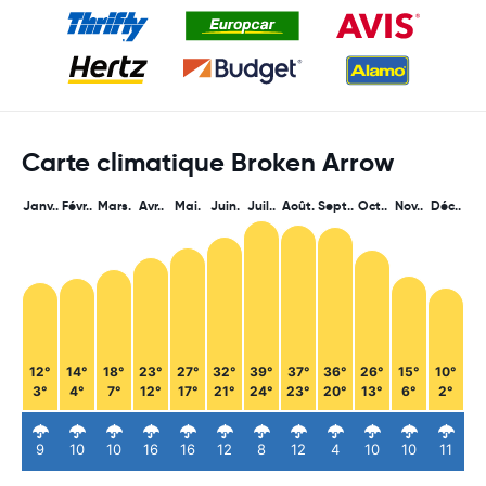
Carte climatique Broken Arrow
Janv..
Févr..
Mars.
Avr..
Mai.
Juin.
Juil..
Août.
Sept..
Oct..
Nov..
Déc..
12°
14°
18°
23°
27°
32°
39°
37°
36°
26°
15°
10°
3°
4°
7°
12°
17°
21°
24°
23°
20°
13°
6°
2°
9
10
10
16
16
12
8
12
4
10
10
11