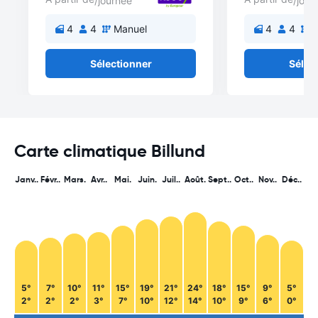
/journée
/jour
4
4
Manuel
4
4
M
Sélectionner
Sélec
Carte climatique Billund
Janv..
Févr..
Mars.
Avr..
Mai.
Juin.
Juil..
Août.
Sept..
Oct..
Nov..
Déc..
5°
7°
10°
11°
15°
19°
21°
24°
18°
15°
9°
5°
2°
2°
2°
3°
7°
10°
12°
14°
10°
9°
6°
0°