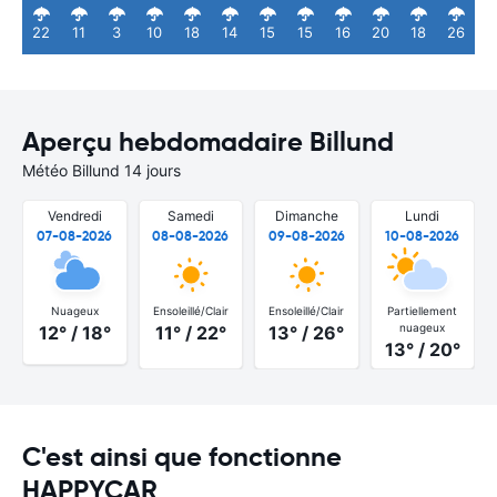
22
11
3
10
18
14
15
15
16
20
18
26
Aperçu hebdomadaire Billund
Météo Billund 14 jours
Vendredi
Samedi
Dimanche
Lundi
07-08-2026
08-08-2026
09-08-2026
10-08-2026
Nuageux
Ensoleillé/Clair
Ensoleillé/Clair
Partiellement
nuageux
12° / 18°
11° / 22°
13° / 26°
13° / 20°
C'est ainsi que fonctionne
HAPPYCAR