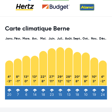
Carte climatique Berne
Janv..
Févr..
Mars.
Avr..
Mai.
Juin.
Juil..
Août.
Sept..
Oct..
Nov..
Déc..
4°
8°
13°
13°
22°
27°
29°
28°
20°
19°
10°
4°
-3°
-1°
0°
1°
8°
11°
12°
12°
8°
8°
3°
-2°
20
7
6
14
18
23
15
13
18
10
19
24