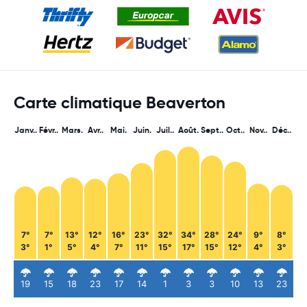
Carte climatique Beaverton
Janv..
Févr..
Mars.
Avr..
Mai.
Juin.
Juil..
Août.
Sept..
Oct..
Nov..
Déc..
7°
7°
13°
12°
16°
23°
32°
34°
28°
24°
9°
8°
3°
1°
5°
4°
7°
11°
15°
17°
15°
12°
4°
3°
19
15
18
23
17
14
1
3
3
10
13
23