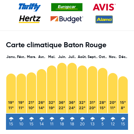
Carte climatique Baton Rouge
Janv..
Févr..
Mars.
Avr..
Mai.
Juin.
Juil..
Août.
Sept..
Oct..
Nov..
Déc..
19°
19°
21°
26°
32°
36°
36°
32°
31°
28°
20°
15°
11°
11°
10°
14°
19°
22°
24°
22°
20°
15°
11°
8°
15
10
15
14
11
18
18
20
13
5
12
15