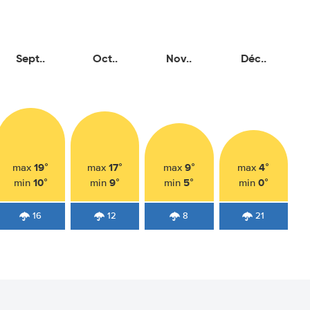
Sept..
Oct..
Nov..
Déc..
19°
17°
9°
4°
max
max
max
max
10°
9°
5°
0°
min
min
min
min
16
12
8
21