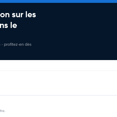
on sur les
ns le
 - profitez-en dès
fre.