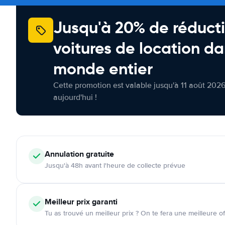
Jusqu'à 20% de réducti
voitures de location da
monde entier
Cette promotion est valable jusqu'à 11 août 2026
aujourd'hui !
Annulation
gratuite
Jusqu'à 48h avant l'heure de collecte prévue
Meilleur prix garanti
Tu as trouvé un meilleur prix ? On te fera une meilleure of