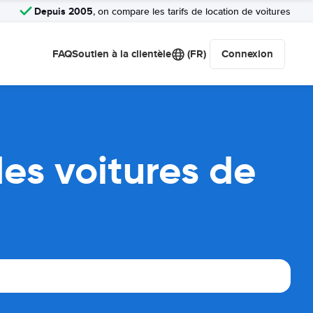
Depuis 2005
, on compare les tarifs de location de voitures
FAQ
Soutien à la clientèle
(FR)
Connexion
es voitures de