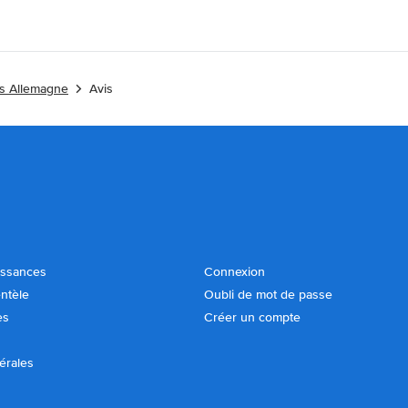
es Allemagne
Avis
issances
Connexion
entèle
Oubli de mot de passe
es
Créer un compte
érales