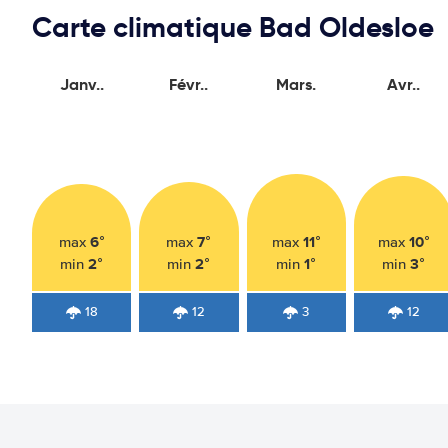
Carte climatique Bad Oldesloe
Janv..
Févr..
Mars.
Avr..
6°
7°
11°
10°
max
max
max
max
2°
2°
1°
3°
min
min
min
min
18
12
3
12