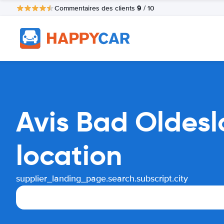
9
Commentaires des clients
/ 10
Avis Bad Oldesl
location
supplier_landing_page.search.subscript.city