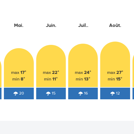
Mai.
Juin.
Juil..
Août.
17°
22°
24°
27°
max
max
max
max
8°
11°
13°
15°
min
min
min
min
20
15
16
12