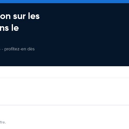
on sur les
ns le
 - profitez-en dès
fre.