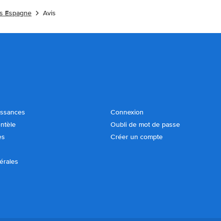
es Espagne
Avis
issances
Connexion
entèle
Oubli de mot de passe
es
Créer un compte
érales