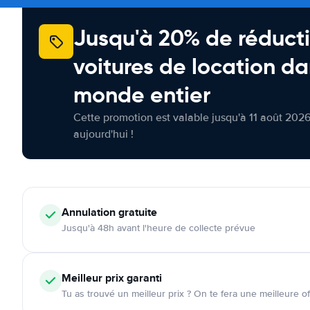
Jusqu'à 20% de réducti
voitures de location da
monde entier
Cette promotion est valable jusqu'à 11 août 2026
aujourd'hui !
Annulation
gratuite
Jusqu'à 48h avant l'heure de collecte prévue
Meilleur prix garanti
Tu as trouvé un meilleur prix ? On te fera une meilleure of