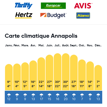
Carte climatique Annapolis
Janv..
Févr..
Mars.
Avr..
Mai.
Juin.
Juil..
Août.
Sept..
Oct..
Nov..
Déc..
9°
10°
12°
16°
22°
27°
30°
30°
27°
18°
14°
7°
4°
4°
5°
8°
14°
18°
22°
22°
18°
11°
8°
2°
12
9
9
13
17
15
16
20
10
7
9
13