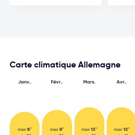
Carte climatique Allemagne
Janv..
Févr..
Mars.
Avr..
6°
9°
13°
13°
max
max
max
max