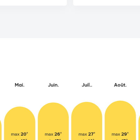
Mai.
Juin.
Juil..
Août.
20°
26°
27°
29°
max
max
max
max