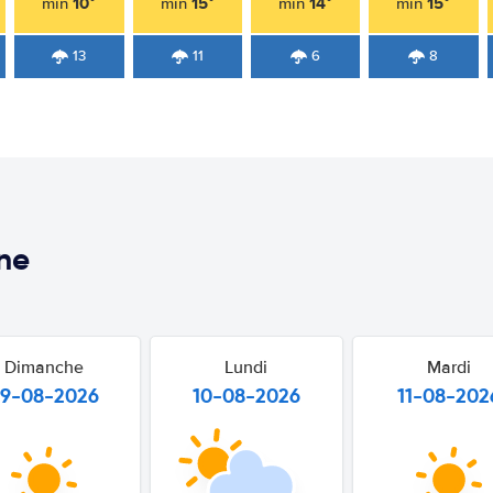
10°
15°
14°
15°
min
min
min
min
13
11
6
8
ne
Dimanche
Lundi
Mardi
9-08-2026
10-08-2026
11-08-202