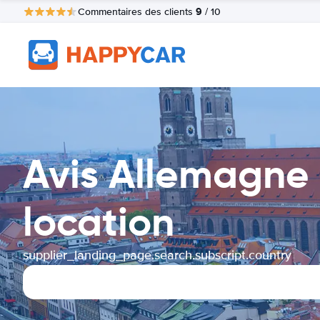
9
Commentaires des clients
/ 10
Avis Allemagne 
location
supplier_landing_page.search.subscript.country