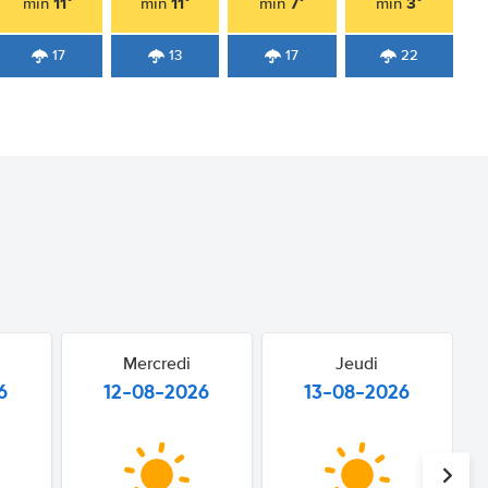
11°
11°
7°
3°
min
min
min
min
17
13
17
22
Mercredi
Jeudi
6
12-08-2026
13-08-2026