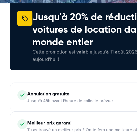
Jusqu'à 20% de réducti
voitures de location da
monde entier
Cette promotion est valable jusqu'à 11 août 2026
aujourd'hui !
Annulation
gratuite
Jusqu'à 48h avant l'heure de collecte prévue
Meilleur prix garanti
Tu as trouvé un meilleur prix ? On te fera une meilleure of