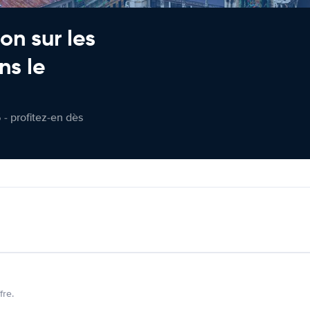
on sur les
ns le
 - profitez-en dès
fre.