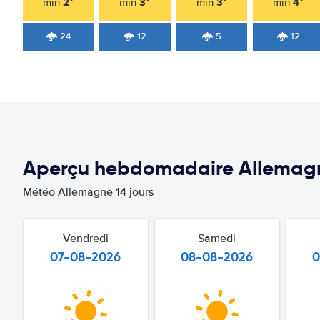
2°
3°
3°
4°
min
min
min
min
24
12
5
12
Aperçu hebdomadaire Allemag
Météo Allemagne 14 jours
Vendredi
Samedi
07-08-2026
08-08-2026
0