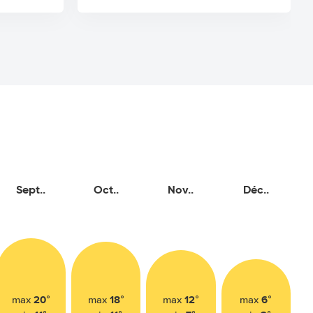
Sept..
Oct..
Nov..
Déc..
20°
18°
12°
6°
max
max
max
max